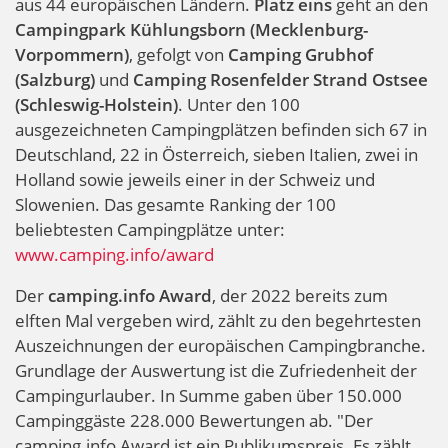
aus 44 europäischen Ländern.
Platz eins
geht an den
Campingpark Kühlungsborn (Mecklenburg-
Vorpommern)
, gefolgt von
Camping Grubhof
(Salzburg)
und
Camping Rosenfelder Strand Ostsee
(Schleswig-Holstein)
. Unter den 100
ausgezeichneten Campingplätzen befinden sich 67 in
Deutschland, 22 in Österreich, sieben Italien, zwei in
Holland sowie jeweils einer in der Schweiz und
Slowenien. Das gesamte Ranking der 100
beliebtesten Campingplätze unter:
www.camping.info/award
Der
camping.info Award
, der 2022 bereits zum
elften Mal vergeben wird, zählt zu den begehrtesten
Auszeichnungen der europäischen Campingbranche.
Grundlage der Auswertung ist die Zufriedenheit der
Campingurlauber. In Summe gaben über 150.000
Campinggäste 228.000 Bewertungen ab. "Der
camping.info Award ist ein Publikumspreis. Es zählt