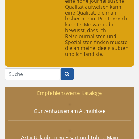
eine hohe journalistische
Qualität aufweisen kann,
eine Qualität, die man
bisher nur im Printbereich
kannte. Mir war dabei
bewusst, dass ich
Reisejournalisten und
Spezialisten finden musste,
die an meine Idee glaubten
und ich fand sie.
Suche
Empfehlenswerte Kataloge
Gunzenhausen am Altmühlsee
Aktiv-Urlaub im Spessart und Lohr a.Main