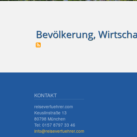
Bevölkerung, Wirtschaf
KONTAKT
reiseverfuehrer.com
Keuslinstraße 13
80798 München
Tel: 0157 8797 33 46
info@reiseverfuehrer.com