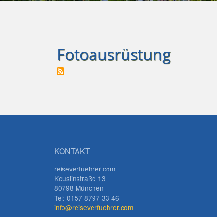
Fotoausrüstung
KONTAKT
reiseverfuehrer.com
Keuslinstraße 13
80798 München
Tel: 0157 8797 33 46
info@reiseverfuehrer.com