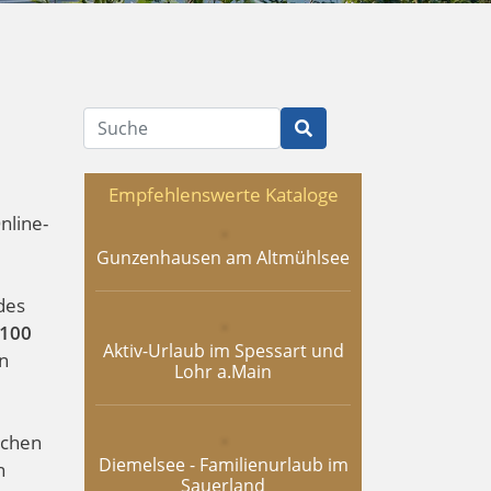
Suche
Empfehlenswerte Kataloge
nline-
Gunzenhausen am Altmühlsee
des
100
Aktiv-Urlaub im Spessart und
n
Lohr a.Main
schen
Diemelsee - Familienurlaub im
n
Sauerland