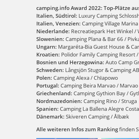
camping.info Award 2022: Top-Plätze a
Italien, Südtirol:
Luxury Camping Schlossho
Italien, Venezien:
Camping Village Marina d
Niederlande:
Recreatiepark Het Winkel / 
Slowenien:
Camping Plana & Bar 66 / Pivka
Ungarn:
Margaréta-Bia Guest House & Cam
Kroatien:
Polidor Family Camping Resort 
Bosnien und Herzegowina:
Auto Camp Gr
Schweden:
Långsjön Stugor & Camping AB
Polen:
Camping Alexa / Chłapowo
Portugal:
Camping Beira Marvao / Marvao
Griechenland:
Camping Gythion Bay / Gyt
Nordmazedonien:
Camping Rino / Struga
Spanien:
Camping La Ballena Alegre Costa
Dänemark:
Skiveren Camping / Ålbæk
Alle weiteren Infos zum Ranking
finden S