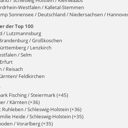
and / Schleswig Holstein / Kleinwaabs
ordrhein-Westfalen / Kalletal-Stemmen
Camp Sonnensee / Deutschland / Niedersachsen / Hannove
er der Top 100
nd / Lutzmannsburg
 Brandenburg / Großkoschen
ürttemberg / Lenzkirch
stfalen / Selm
Erfurt
n / Reisach
Kärnten/ Feldkirchen
r
ark Fisching / Steiermark (+45)
er / Kärnten (+36)
t Ruhleben / Schleswig-Holstein (+36)
milie Heide / Schleswig-Holstein (+35)
boden / Vorarlberg (+35)