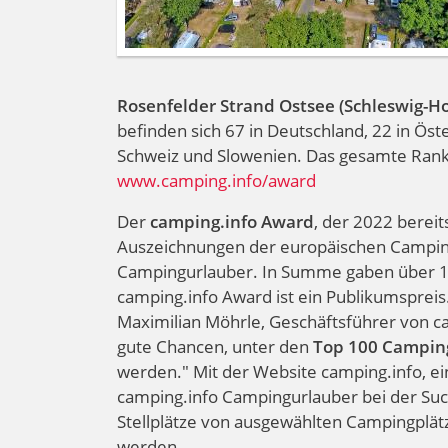
Rosenfelder Strand Ostsee (Schleswig-Ho
befinden sich 67 in Deutschland, 22 in Öster
Schweiz und Slowenien. Das gesamte Ranki
www.camping.info/award
Der
camping.info Award
, der 2022 berei
Auszeichnungen der europäischen Camping
Campingurlauber. In Summe gaben über 1
camping.info Award ist ein Publikumspreis.
Maximilian Möhrle, Geschäftsführer von cam
gute Chancen, unter den
Top 100 Campin
werden." Mit der Website camping.info, e
camping.info Campingurlauber bei der Su
Stellplätze von ausgewählten Campingplä
werden.