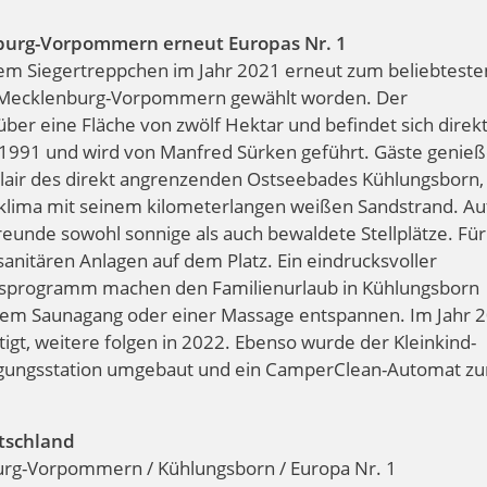
urg-Vorpommern erneut Europas Nr. 1
em Siegertreppchen im Jahr 2021 erneut zum beliebteste
d Mecklenburg-Vorpommern gewählt worden. Der
über eine Fläche von zwölf Hektar und befindet sich direk
eit 1991 und wird von Manfred Sürken geführt. Gäste genie
 Flair des direkt angrenzenden Ostseebades Kühlungsborn,
eklima mit seinem kilometerlangen weißen Sandstrand. A
unde sowohl sonnige als auch bewaldete Stellplätze. Für
anitären Anlagen auf dem Platz. Ein eindrucksvoller
onsprogramm machen den Familienurlaub in Kühlungsborn
inem Saunagang oder einer Massage entspannen. Im Jahr 
igt, weitere folgen in 2022. Ebenso wurde der Kleinkind-
orgungsstation umgebaut und ein CamperClean-Automat zu
tschland
urg-Vorpommern / Kühlungsborn / Europa Nr. 1