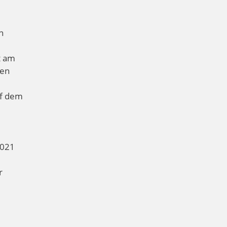
n
t am
ßen
uf dem
2021
r