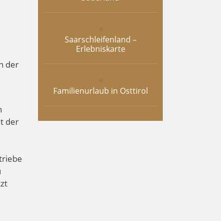
Saarschleifenland –
Erlebniskarte
in der
Familienurlaub in Osttirol
n
t der
triebe
u
zt