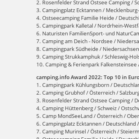
2. Rosenfelder Strand Ostsee Camping / Sc
3. Campingplatz Ecktannen / Mecklenburg-
4. Ostseecamping Familie Heide / Deutschl
5. Campingpark Kalletal / Nordrhein-Westf
6. Naturisten FamilienSport- und NaturCa
7. Camping am Deich - Nordsee / Nieders
8. Campingpark Südheide / Niedersachsen /
9. Camping Strukkamphuk / Schleswig-Hols
10. Camping & Ferienpark Falkensteinsee 
camping.info Award 2022: Top 10 in Eur
1. Campingpark Kühlungsborn / Deutschl
2. Camping Grubhof / Österreich / Salzburg 
3. Rosenfelder Strand Ostsee Camping / D
4. Camping Hüttenberg / Schweiz / Ostsch
5. Camp MondSeeLand / Österreich / Ober
6. Campingplatz Ecktannen / Deutschland
7. Camping Murinsel / Österreich / Steier