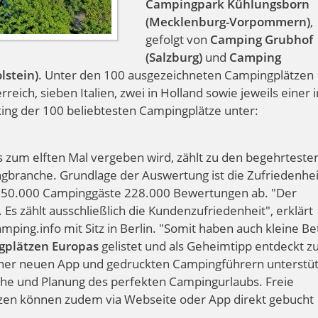
Campingpark Kühlungsborn
(Mecklenburg-Vorpommern)
,
gefolgt von
Camping Grubhof
(Salzburg)
und
Camping
lstein)
. Unter den 100 ausgezeichneten Campingplätzen
reich, sieben Italien, zwei in Holland sowie jeweils einer 
ng der 100 beliebtesten Campingplätze unter:
ts zum elften Mal vergeben wird, zählt zu den begehrteste
branche. Grundlage der Auswertung ist die Zufriedenhei
50.000 Campinggäste 228.000 Bewertungen ab. "Der
 Es zählt ausschließlich die Kundenzufriedenheit", erklärt
ping.info mit Sitz in Berlin. "Somit haben auch kleine Be
gplätzen Europas
gelistet und als Geheimtipp entdeckt z
iner neuen App und gedruckten Campingführern unterstüt
che und Planung des perfekten Campingurlaubs. Freie
tzen können zudem via Webseite oder App direkt gebucht