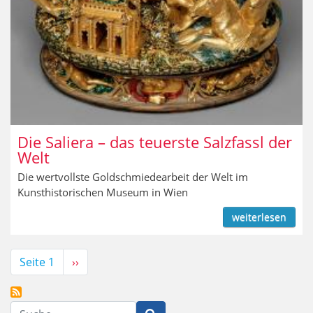
Die Saliera – das teuerste Salzfassl der
Welt
Die wertvollste Goldschmiedearbeit der Welt im
Kunsthistorischen Museum in Wien
weiterlesen
Seitennummerierung
Seite 1
Nächste
››
Seite
Suche