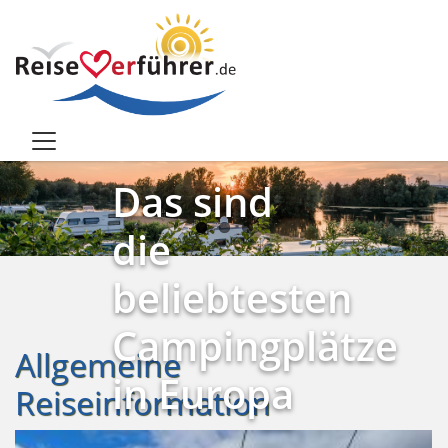
Direkt zum Inhalt
Das
Die
Das sind
Goldene
Hofkirche
die
Dachl – die
in
beliebtesten
weltbekannte
Innsbruck
Campingplätze
Allgemeine
Sehenswürdigkei
in Europa
Reiseinformation
in