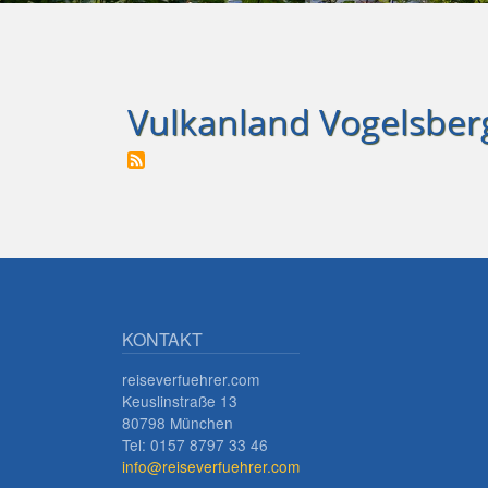
Vulkanland Vogelsber
KONTAKT
reiseverfuehrer.com
Keuslinstraße 13
80798 München
Tel: 0157 8797 33 46
info@reiseverfuehrer.com