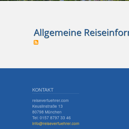
Allgemeine Reiseinfo
KONTAKT
reiseverfuehrer.com
Keuslinstraße 13
80798 München
Tel: 0157 8797 33 46
info@reiseverfuehrer.com