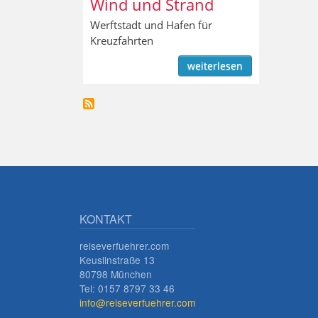
Wind und Strand
Werftstadt und Hafen für
Kreuzfahrten
weiterlesen
KONTAKT
reiseverfuehrer.com
Keuslinstraße 13
80798 München
Tel: 0157 8797 33 46
info@reiseverfuehrer.com